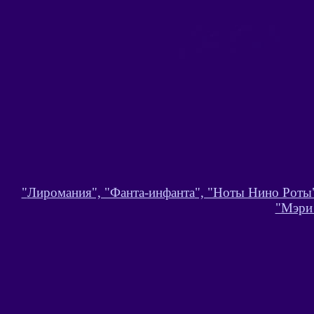
"
Лиромания", "Фанта-инфанта
", "Ноты Нино Роты"
"Мэри