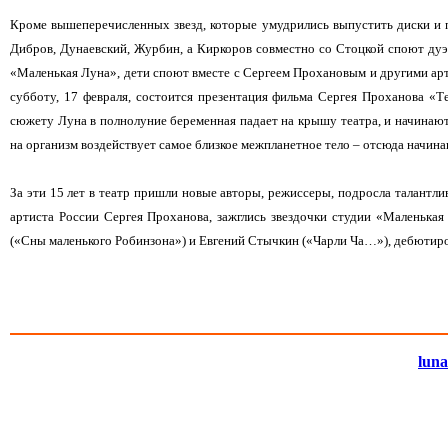
Кроме вышеперечисленных звезд, которые умудрились выпустить диски и 
Дибров, Дунаевский, Журбин, а Киркоров совместно со Стоцкой споют дуэ
«Маленькая Луна», дети споют вместе с Сергеем Прохановым и другими арт
субботу, 17 февраля, состоится презентация фильма Сергея Проханова «Т
сюжету Луна в полнолуние беременная падает на крышу театра, и начинают
на организм воздействует самое близкое межпланетное тело – отсюда начина
За эти 15 лет в театр пришли новые авторы, режиссеры, подросла талант
артиста России Сергея Проханова, зажглись звездочки студии «Маленька
(«Сны маленького Робинзона») и Евгений Стычкин («Чарли Ча…»), дебютиро
luna