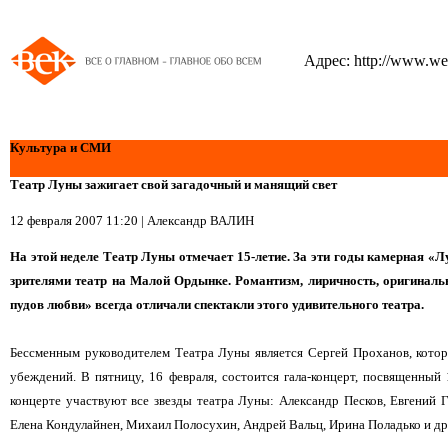
Адрес:
http://www.wek
Культура и СМИ
Театр Луны зажигает свой загадочный и манящий свет
12 февраля 2007 11:20
|
Александр ВАЛИН
На этой неделе Театр Луны отмечает 15-летие. За эти годы камерная 
зрителями театр на Малой Ордынке. Романтизм, лиричность, оригиналь
пудов любви» всегда отличали спектакли этого удивительного театра.
Бессменным руководителем Театра Луны является Сергей Проханов, которы
убеждений. В пятницу, 16 февраля, состоится гала-концерт, посвященный
концерте участвуют все звезды театра Луны: Александр Песков, Евгений 
Елена Кондулайнен, Михаил Полосухин, Андрей Вальц, Ирина Поладько и др